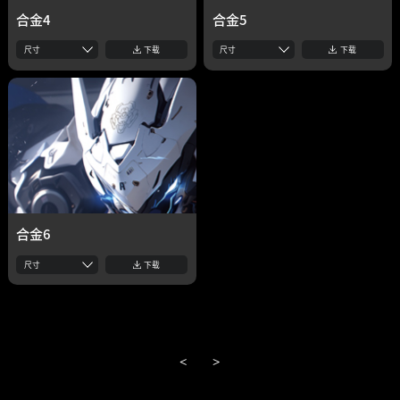
合金4
合金5
尺寸
下载
尺寸
下载
合金6
尺寸
下载
<
>