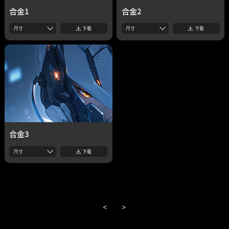
合金1
合金2
尺寸
下载
尺寸
下载
合金3
尺寸
下载
<
>