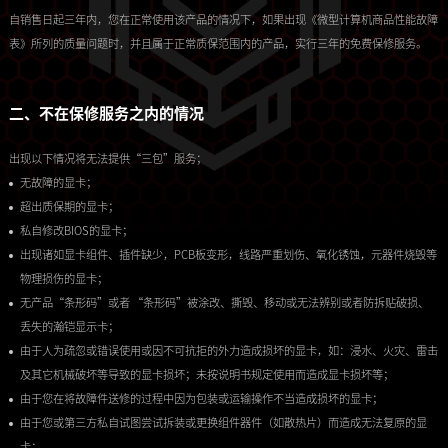
自销售日起三年内，您在正常使用该产品的情况下，如果出现《微型计算机商品性能故障
表》所列的质量问题时，并且属于正常质保范围内的产品，实行三年的免费保修服务。
二、不在保修服务之内的情况
出现以下情况将无法提供“三包”服务；
无故障的显卡；
超出质保期的显卡；
私自修改BIOS的显卡；
出现诸如显卡组件、插件缺少，PCB板变形，线路严重划伤、氧化锈蚀，元器件烧毁等
物理损伤的显卡；
无产品“条形码”或者 “条形码”被涂改、撕毁、移动或无法辨别或者防拆贴破损、
丢失的瀚铠显示卡；
由于人为疏忽或错误使用或因不可抗拒的外力造成损坏的显卡，如：浸水、火灾、雷击
及其它机械破坏等导致的显卡损坏；未按说明书规定使用而造成显卡损坏等；
由于您在将故障件送修的过程中因为包装或运输操作不当造成损坏的显卡；
由于您或第三方私自试图尝试拆装或更换组件器件（如散热片）而造成无法复原的显
卡；