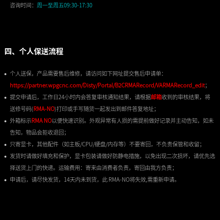
咨询时间：
周一至周五09:30-17:30
四、个人保送流程
个人送保，产品需要售后维修，请访问如下网址提交售后申请单：
https://partner.wpgcnc.com/Disty/Portal/B2CRMARecord/VARMARecord_edit
；
提交申请后，工作日24小时内会答复审核通知结果，请根据
邮箱
收到的审核结果，将
送修号码(
RMA-NO
)打印或手写随货一起发出到邮件答复地址；
外箱标示
RMA NO
以便快速识别。外观异常有人损的需提前做好记录并主动告知，如未
告知，物品会拒收退回；
只寄显卡，其他配件（如主板/CPU/硬盘/内存等）不要寄回，不负责保管和收留；
发货时请做好填充和保护，显卡包装请做好防静电措施，以免出现二次损坏，请优先选
择送货上门的快递。运输费用：寄来由消费者负责，寄回由我方负责；
申请后，请尽快发货，14天内未到货，此 RMA-NO将失效,需重新申请。