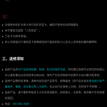
注：
对使用非挖矿专用卡进行挖矿的显卡，瀚铠不提供任何质保服务
未尽事宜见国家“三包规定”。
工包卡为两年质保。
本公司保留对于瀚铠显卡故障原因进行鉴别的权力以及对上述条款的最终解释权
三、送修须知
送修产品须
对产品采用防震、防摔、防压的保护包装
，同时建议选择作业规范的快递公
司以避免事后出现货损争议和纠纷，寄件产生的货物损坏由寄件方自行解决和承担；
送修产品需附有清单，清单内容包括产品型号、故障描述（如产品本身在
寄送前已有严
重烧坏、撞角、进水氧化等人为损坏
，务必自行在清单上注明，否则将不予受理）；
送修产品，请不要附带除显卡之外的其他配件，如转接头、主板等，我司概不负责保管
和退回；
电话：
400-966-3588