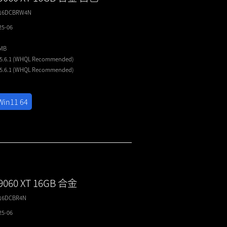
T16DCBRW4N
25-06
4MB
25.6.1 (WHQL
Recommended
)
25.6.1 (WHQL
Recommended
)
Win11 64
9060 XT 16GB 合金
T16DCBR4N
25-06