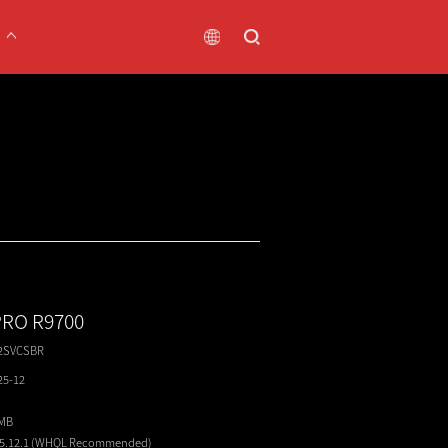
PRO R9700
2SVCSBR
25-12
1MB
25.12.1 (WHQL
Recommended
)