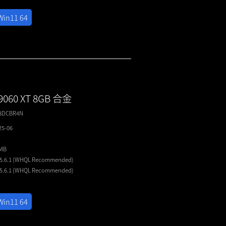
Win11 64
9060 XT 8GB 合金
T8DCBR4N
25-06
4MB
25.6.1 (WHQL
Recommended
)
25.6.1 (WHQL
Recommended
)
Win11 64