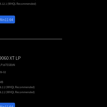
25.12.1 (WHQL
Recommended
)
Win11 64
9060 XT LP
LP16TSSB3N
26-02
8MB
26.2.2 (WHQL
Recommended
)
26.2.2 (WHQL
Recommended
)
Win11 64