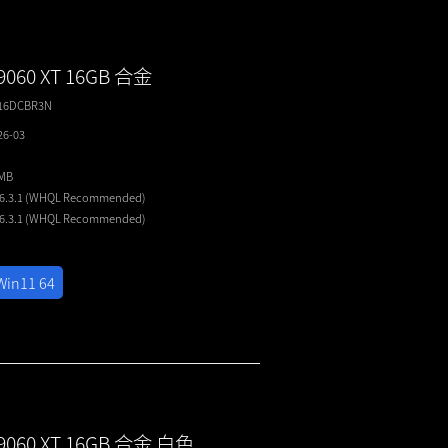
9060 XT 16GB 合金
T16DCBR3N
26-03
8MB
26.3.1 (WHQL
Recommended
)
26.3.1 (WHQL
Recommended
)
Win11 64
 9060 XT 16GB 合金 白色