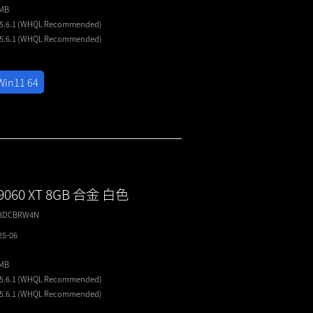
4MB
25.6.1 (WHQL
Recommended
)
25.6.1 (WHQL
Recommended
)
Win11 64
 9060 XT 8GB 合金 白色
T8DCBRW4N
25-06
4MB
25.6.1 (WHQL
Recommended
)
25.6.1 (WHQL
Recommended
)