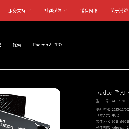
服务支持
社群媒体
销售网络
关于瀚铠
空
探索
Radeon AI PRO
Radeon™ AI 
型 号：
AH-R97003
更新时间：
2025-12/20
软体语言：
中/英
文件大小：
991MB/99
软件描述：
Adrenalin 