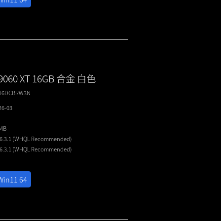
 9060 XT 16GB 合金 白色
T16DCBRW3N
26-03
8MB
26.3.1 (WHQL
Recommended
)
26.3.1 (WHQL
Recommended
)
Win11 64