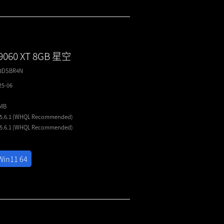
9060 XT 8GB 星空
T8DSBR4N
25-06
4MB
25.6.1 (WHQL
Recommended
)
25.6.1 (WHQL
Recommended
)
Win11 64