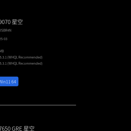
 9070 星空
6DSBR4N
25-03
2MB
25.3.1 (WHQL
Recommended
)
25.3.1 (WHQL
Recommended
)
Win11 64
 7650 GRE 星空