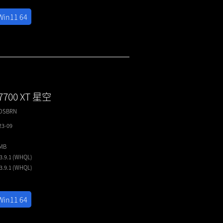
Win11 64
7700 XT 星空
2DSBRN
23-09
5MB
23.9.1 (WHQL)
23.9.1 (WHQL)
Win11 64