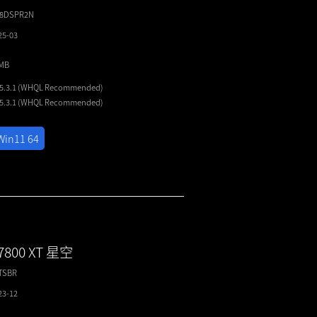
E8DSPR2N
25-03
2MB
25.3.1 (WHQL Recommended)
25.3.1 (WHQL Recommended)
Win11 64
7800 XT 星空
TSBR
23-12