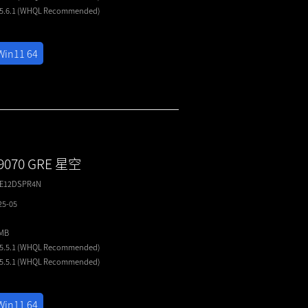
25.6.1 (WHQL
Recommended
)
Win11 64
 9070 GRE 星空
RE12DSPR4N
25-05
2MB
25.5.1 (WHQL
Recommended
)
25.5.1 (WHQL
Recommended
)
Win11 64