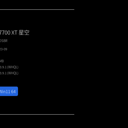
7700 XT 星空
2DSBR
23-09
5MB
23.9.1 (WHQL)
23.9.1 (WHQL)
Win11 64