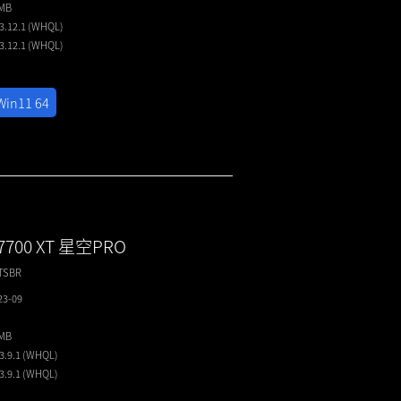
1MB
23.12.1 (WHQL)
23.12.1 (WHQL)
Win11 64
 7700 XT 星空PRO
TSBR
23-09
5MB
23.9.1 (WHQL)
23.9.1 (WHQL)