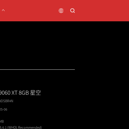
9060 XT 8GB 星空
T8DSBR4N
25-06
4MB
25.6.1 (WHQL
Recommended
)