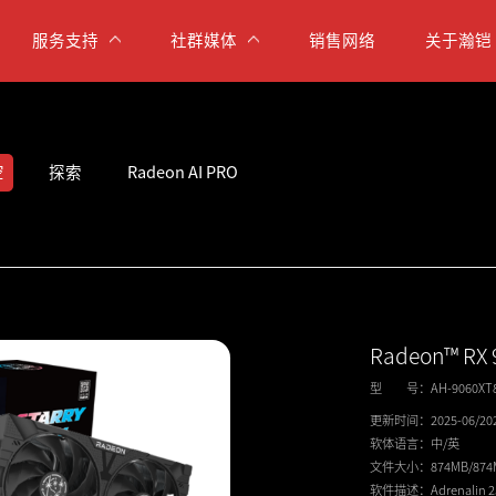
服务支持
社群媒体
销售网络
关于瀚铠
空
探索
Radeon AI PRO
Radeon™ RX 
型 号：
AH-9060X
更新时间：
2025-06/20
软体语言：
中/英
文件大小：
874MB/87
软件描述：
Adrenalin 