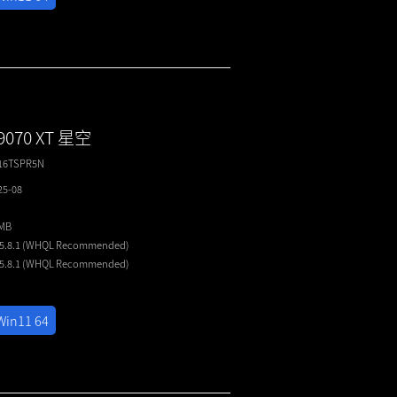
9070 XT 星空
16TSPR5N
25-08
4MB
25.8.1 (WHQL
Recommended
)
25.8.1 (WHQL
Recommended
)
Win11 64