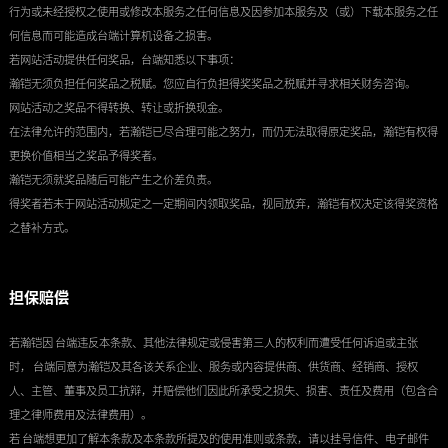
行为或未经授权之使用或修改本服务之任何信息及因参加本服务及（或）下载本服务之任
何信息而可能造成台端计算机设备之损害。
若网站活动提供任何奖品，台端知悉以下事项：
瀚铠无须负担任何奖品之税赋。您应自行负担得奖奖品之税赋并寻求相关财务咨询。
网站活动之奖品不得转换、转让或折换现金。
在法律允许的范围内，若瀚铠已尽合理可能之努力，而仍无法取得原定奖品，瀚铠有权得
更换价值相当之奖品予得奖者。
瀚铠无须就奖品随后可能产生之价差负责。
得奖者若未于网站活动规定之一定期间内领取奖品，视同放弃，瀚铠有权决定该得奖资格
之替补方式。
担保赔偿
若瀚铠因 台端违反本条款、其他法律规定或侵害第三人的权利而遭受任何诉追或主张
时， 台端同意为瀚铠及其各该关系企业、服务或内容提供商、供货商、经销商、授权
人、主管、董事及员工抗辩，并赔偿他们因此所承受之损失、损害、责任及费用（包含合
理之律师费用及法律费用）。
若 台端想更加了解本条款及本条款所提及的使用准则或条款，请以挂号信件、电子邮件