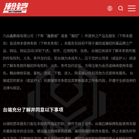
凡由鑫鹏瑜有限公司（下称“鑫鹏瑜”或者“瀚铠”）所提供之产品及服务（下称本服
务）皆适用本使用条款（下称本条款）。本服务包括但不限于瀚铠或瀚铠所属品牌之产
品、网站、网站活动(详如下述)、软件、应用程序、信息。 台端应阅读并了解本条款所载
的所有权利、义务、条件及约定。若台端为未成年人，应于您的父母亲（或监护人）阅读
并了解本条款所载的所有权利、义务、条件及约定后，方得注册为会员或继续使用本服
务。藉由继续安装、复制、浏览、下载、进入、购买或以任何其他方式使用本服务， 台
端或您的家长（或监护人）同意接受本条款及其更新版本之所有内容，并遵守全部适用的
法律与规定。
台端充分了解并同意以下事项
台端知悉本服务只能在本服务所指定的软、硬件平台上运作。台端应确保拥有能使用本服
务最新版本的适当软、硬设备及网络联机环境。瀚铠得随时修改本服务、停止本服务所举
办之活动（下称网站活动）而不另行对您通知，瀚铠并保留权利得随时停止支持任何软、