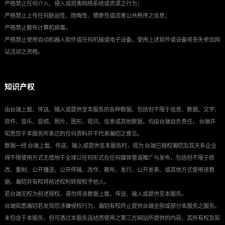
严格禁止任何介入、侵入或损害网络系统或资源之行为；
严格禁止上传任何胁迫性、隐晦性、猥亵性或违害公共秩序之信息；
严格禁止散布计算机病毒。
严格禁止使用自动机器人软件或任何机械或电子设备，使用上述软件或设备将丧失参加网
站活动之资格。
知识产权
由台端上载、传送、输入或提供至本服务的各种数据，包括但不限于信息、数据、文字、
软件、音乐、音频、照片、图形、视讯、信息或其他数据，均由台端自负责任， 台端并
知悉您于本服务所表达的任何资料并不代表瀚铠之意见。
数据一经 台端上载、传送、输入或提供至本服务时，视为 台端已授权瀚铠及其关系企业
得不限使用方式无偿地于全球以任何形式在任何媒体管道推广与发布，包括但不限于修
改、重制、公开播送、公开传输、改作、散布、发行、公开发表、或其他方式使用该数
据，瀚铠并有权将前述权利转授权予他人。
若台端无权为前述授权，请勿将该数据上载、传送、输入或提供至本服务。
台端知悉瀚铠若发现您涉嫌侵权行为，瀚铠有权终止提供台端全部或部分本服务之服务。
未包含于本服务，但可透过本服务连结而使用之第三方网站所提供的内容，其所有权及知