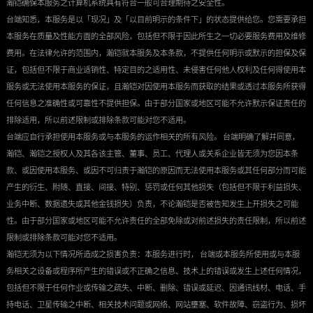
瀚铠确保本服务之计算机系统具有符合一般可合理期待之安全性。
台端知悉，本服务是以「现况」及「以目前明示的条件下」的状态提供给您。您需要承担
本服务在质量及性能方面的全部风险，包括但不限于因此所生之一切必要服务费用及维修
费用。在法律允许的范围内，瀚铠就本服务及本条款，不提供任何明示或默示的担保及保
证，包括但不限于商业适销性、特定目的之适用性、未侵害任何他人权利及任何得使用本
服务或无法使用本服务的保证，且瀚铠对因使用本服务而获取的结果或透过本服务所获得
任何信息之准确性或可靠性不提供担保。由于部分国家或地区可能不允许默示保证责任的
排除适用，所以前述限制或排除条款可能对您不适用。
台端应自行承担使用本服务或与本服务的运作相关的所有风险。 台端明确了解并同意，
瀚铠、瀚铠之授权人及其各该主管、董事、员工、代理人或关系企业皆无须为您因本条
款、或因使用本服务、或因不可归责于瀚铠的原因而无法使用本服务或其任何部分而可能
产生的衍生、附随、直接、间接、特别、惩罚或任何其他损失（包括但不限于利益损失、
业务中断、数据遗失或其他金钱损失）负责，不论瀚铠是否被告知发生上开损失之可能
性。由于部分国家或地区可能不允许责任的全部免除或对前述损失的责任限制，所以前述
限制或排除条款可能对您不适用。
瀚铠无须为以下情况所造成之损害负责：本服务进行时， 台端或本服务所使用或与本服
务相关之设备或程序所产生的错误或不正确之信息、技术上的错误或发生上述任何情况，
包括但不限于任何作业或传输之疏失、中断、删除、错误或延迟、因通讯线材、电话、手
持电话、卫星传输之中断、相关技术问题或网络、网站壅塞、软件故障、窃盗行为、损坏