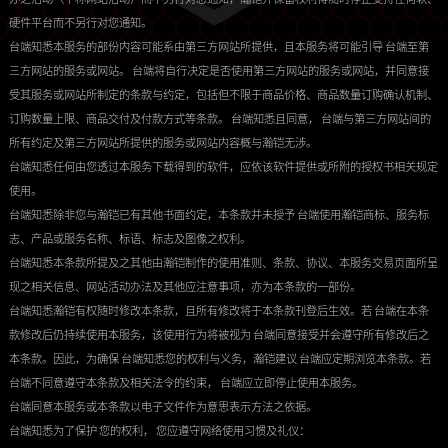
硬件平台而不另行对您通知。
台端知悉本服务的部份内容可能系由第三方网站所提供，且本服务将可能引导 台端至第
三方网站的服务或网站。 台端将自行决定是否使用第三方网站的服务或网站，并同意接
受其服务或网站所制定的条款与约定，包括但不限于商品价格、商品数量订购确认机制、
订购数量上限、商品交付及付款方式等条款。 台端知悉且同意， 台端与第三方网站间的
所有约定及第三方网站所提供的服务或网站内容概与瀚铠无涉。
台端知悉任何由您透过本服务下载得到的软件，应依该软件提供或所附的授权书相关规定
使用。
台端知悉除非您与瀚铠已有其他书面约定，本条款并未授予 台端使用瀚铠商标、服务标
志、产品或服务名称、标语、标志及图像之权利。
台端知悉本条款所提及之其他由瀚铠制作的使用准则、条款、协议、本服务交易页面所呈
现之相关信息、网站活动办法及其他应注意事项，亦为本条款的一部份。
台端知悉瀚铠有权随时修改本条款，且所有修改将于本条款刊登后生效。若 台端在本条
款修改后仍持续使用本服务，该使用行为将被视为 台端同意接受并会遵守所有修改后之
本条款。因此，为确保 台端知悉您的权利与义务，瀚铠建议 台端应定期浏览本条款。若
台端不同意遵守本条款及相关法令的约束， 台端应立即停止使用本服务。
台端同意本服务或本条款以电子文件作为意思表示方法之依据。
台端知悉为了保护 您的权利， 您应遵守网络使用习惯及礼仪：