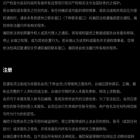
识产权皆为各别内容所有者所有且受现行知识产权相关法令及国际条约之保护。
若台端知道本服务之任何内容，有任何确实或可能的侵权情事、或依法或相关规定应为侵
权通知时，请依本条款提供之联系窗口（下称联系窗口）向瀚铠法规遵循部提交通知，瀚
铠将依法履行所有相关程序。
瀚铠依法将依照著作权人或其代理人之通知，将有侵权疑虑之数据或服务自本服务移除、
停止 台端之权限、或为其他处置行为。若台端认为该资料或服务并无侵权情事者，您得
依法检具回复通知文件通知瀚铠联系窗口，瀚铠将会依法履行所有相关程序。
注册
若遇有须注册成为本服务会员(下称会员)方得使用之服务时，台端应提供真实、正确、最
新且完整的个人资料完成注册，台端亦可随时进入本服务更新、修改上述数据。
会员可于本服务登入账号后编辑、查阅及修改会员的注册信息。为了安全起见，会员应使
用您的账号密码登入本服务。会员应自行负责维护您账号密码、用户姓名及任何利用您账
号所为行为的机密性。
瀚铠于知悉会员之账号密码被盗用时，得立即暂停或终止该会员的密码、账号（或其任何
部分）或本服务之使用，并将本服务内所有与该会员相关之数据移除。
台端应遵守本条款，且不违反所有相关法律规定。瀚铠保留得随时在网站活 动期间或网