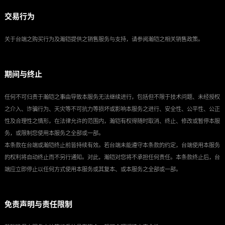
交易行为
关于台端之购买行为及瀚铠提供之销售服务与支持，请参阅瀚铠之相关销售政策。
期间与终止
任何不可归责于瀚铠之事由导致本服务无法继续进行，包括但不限于技术问题、未经授权
之介入、诈骗行为、天灾等不可抗力等损坏或影响本服务之进行、安全性、公平性、公正
性及合理性之情形，在法律允许的范围内，瀚铠有权得随时取消、终止、修改或暂停本服
务，或限制您使用本服务之全部或一部。
本条款在台端或瀚铠终止前皆持续有效。若台端未能遵守本条款的约定，台端使用本服务
的权利将自动终止而不另行通知。对此，瀚铠对您将不承担任何责任。本条款终止后，台
端应立即停止以任何方式使用本服务或其复本、或本服务之全部或一部。
免责声明与责任限制