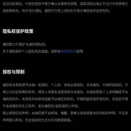
站活动结束后，行使包括但不限于确认台端参加资格、或取消因台端之不当行为而获得之
奖励等权利，而不另行通知。瀚铠不行使上述权利不表示瀚铠放弃这些权利。
隐私权保护政策
瀚铠致力于保护 台端的隐私权。
关于瀚铠保护个人隐私权的措施，请参阅
瀚铠隐私权
政策
授权与限制
瀚铠依本条款授予台端一有限的、个人的、非商业使用的、非专属的、不得转授权的、不
得让与的且免费的权利，得进入本服务或使用部分本服务。台端知悉除了上述明确授予台
端的权利外，本条款并未移转或赋予台端任何权利。华瀚铠留其他所有权利，包括但不限
于由本服务所生之权利，皆为瀚铠及/或其授权人所有。
禁止移除任何声明：台端同意不会移除、掩藏、使难以阅读或更动任何权利声明，不论该
声明是以附加、包含或其他方式与任何数据链路。