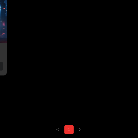
<
1
>