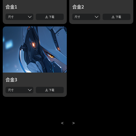
合金1
合金2
尺寸
下载
尺寸
下载
合金3
尺寸
下载
<
>