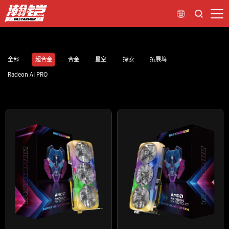
全部
超合金
合金
星空
探索
拓展坞
Radeon AI PRO