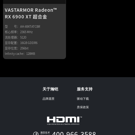
VASTARMOR Radeon™
RX 6900 XT 超合金
型 号：
AH-69XTATCBR
核心频率：
2365 MHz
流处理器：
5120
显存配置：
16GB GDDR6
显存位宽：
256bit
Infinity cache：
128MB
关于瀚铠
服务支持
品牌愿景
驱动下载
质保政策
400-966-3588
瀚铠技术