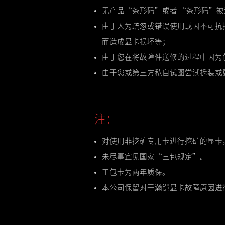
无产品“条形码”或者 “条形码”
由于人为疏忽或错误使用或因不可抗
而造成显卡损坏等；
由于您在将故障件送修的过程中因为
由于您或第三方私自试图尝试拆装或
注：
对使用非挖矿专用卡进行挖矿的显卡
未尽事宜见国家“三包规定”。
工包卡为两年质保。
本公司保留对于瀚铠显卡故障原因进