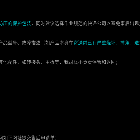
防压的保护包装
，同时建议选择作业规范的快递公司以避免事后出现
产品型号、故障描述（如产品本身在
寄送前已有严重烧坏、撞角、进
其他配件，如转接头、主板等，我司概不负责保管和退回；
问如下网址提交售后申请单：