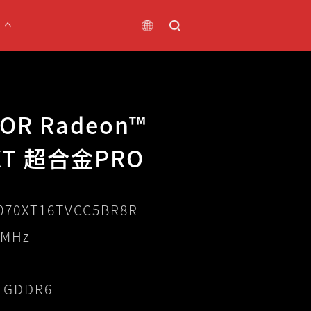
OR Radeon™
 XT 超合金PRO
070XT16TVCC5BR8R
 MHz
 GDDR6