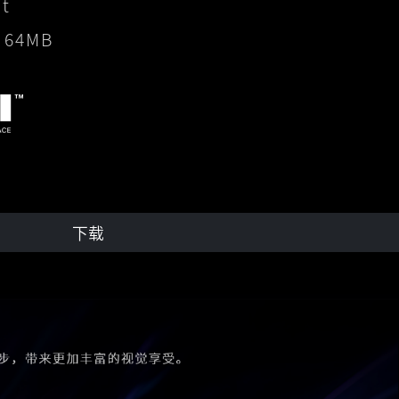
it
：
64MB
下载